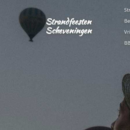
Ga
St
direct
Strandfeesten
Be
naar
Scheveningen
de
Vr
hoofdinhoud
BB