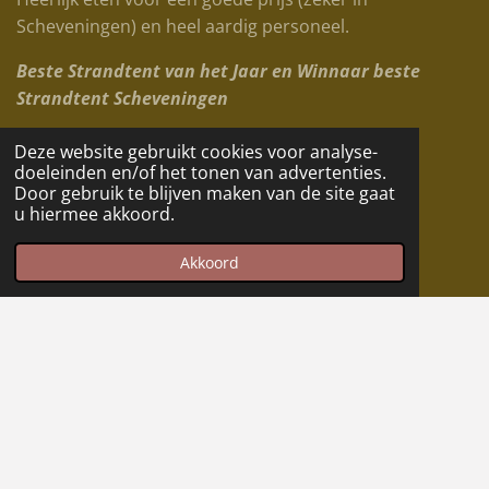
Scheveningen) en heel aardig personeel.
Beste Strandtent van het Jaar en Winnaar beste
Strandtent Scheveningen
StrandFeesten Scheveningen
Deze website gebruikt cookies voor analyse-
Cocktail Workshop
doeleinden en/of het tonen van advertenties.
Door gebruik te blijven maken van de site gaat
Bedrijfs BBQ
u hiermee akkoord.
bedrijfsfeesten
Bedrijfsuitje Scheveningen
Akkoord
Strandtenten scheveningen
Vacatures Scheveningen
Vrijgezellenfeest Scheveningen
Trouwen op het strand Scheveningen
sitemap
BBQ Scheveningen
Beste strandtent scheveningen