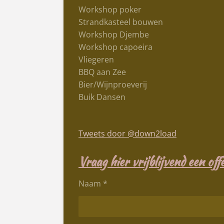
Workshop poker
Strandkasteel bouwen
Workshop Djembe
Workshop capoeira
Vliegeren
BBQ aan Zee
Bier/Wijnproeverij
Buik Dansen
Tweets door @down2load
Vraag hier vrijblijvend een off
Naam *