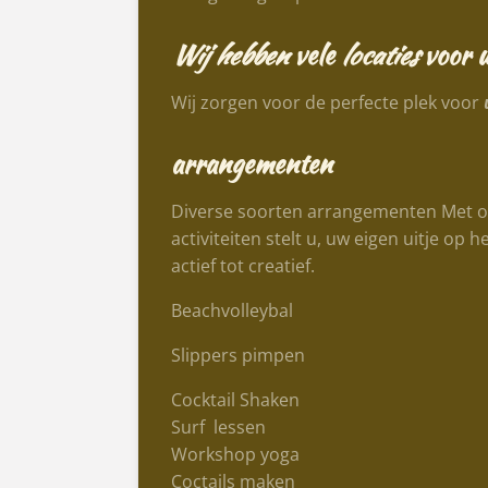
Wij hebben
vele
locaties
voor 
Wij zorgen voor de perfecte plek voor
arrangementen
Diverse soorten arrangementen Met 
activiteiten stelt u, uw eigen uitje op
actief tot creatief.
Beachvolleybal
Slippers pimpen
Cocktail Shaken
Surf lessen
Workshop yoga
Coctails maken