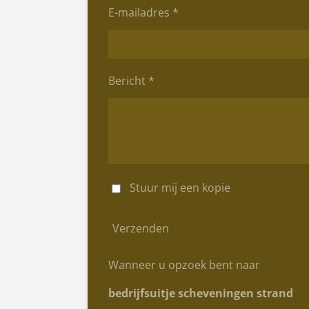
E-mailadres *
Bericht *
Stuur mij een kopie
Verzenden
Wanneer u opzoek bent naar
bedrijfsuitje scheveningen strand