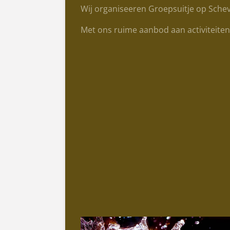
Wij organiseeren Groepsuitje op Schev
Met ons ruime aanbod aan activiteite