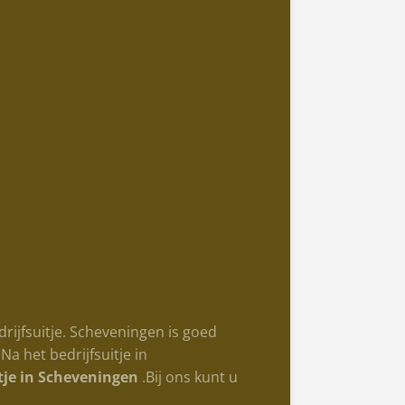
ijfsuitje. Scheveningen is goed
a het bedrijfsuitje in
itje in Scheveningen
.Bij ons kunt u